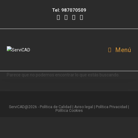
Tel:
987070509
Menú
Parece que no podemos encontrar lo que estás buscando.
ServiCAD@2026 -
Política de Calidad
|
Aviso legal |
Política Privacidad
|
Política Cookies