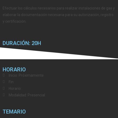
Efectuar los cálculos necesarios para realizar instalaciones de gas y
elaborar la documentación necesaria para su autorización, registro
y certificación.
DURACIÓN: 20H
HORARIO
Inicio: Próximamente
Fin:
Horario:
Modalidad: Presencial
TEMARIO