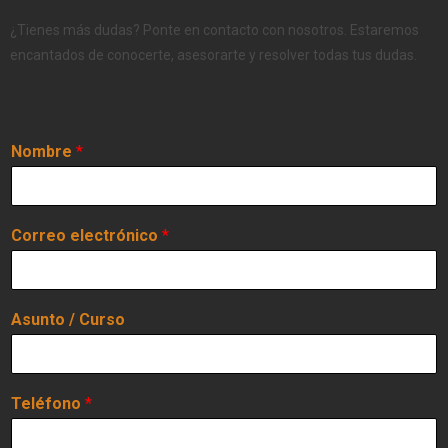
¿Tienes más dudas? Ponte en contacto con nosotros. Estaremos
encantados de conocerte, asesorarte y resolver todas tus dudas.
Nombre
*
Correo electrónico
*
Asunto / Curso
Teléfono
*