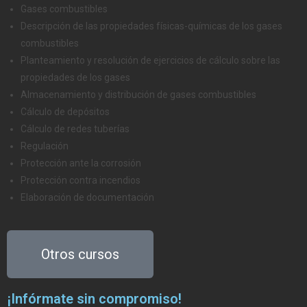
Gases combustibles
Descripción de las propiedades físicas-químicas de los gases
combustibles
Planteamiento y resolución de ejercicios de cálculo sobre las
propiedades de los gases
Almacenamiento y distribución de gases combustibles
Cálculo de depósitos
Cálculo de redes tuberías
Regulación
Protección ante la corrosión
Protección contra incendios
Elaboración de documentación
Otros cursos
¡Infórmate sin compromiso!